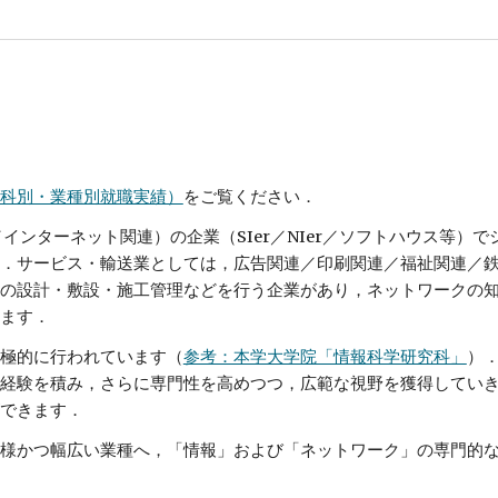
科別・業種別就職実績）
をご覧ください．
インターネット関連）の企業（SIer／NIer／ソフトハウス等）
．サービス・輸送業としては，広告関連／印刷関連／福祉関連／
の設計・敷設・施工管理などを行う企業があり，ネットワークの
ます．
極的に行われています（
参考：本学大学院「情報科学研究科」
）
経験を積み，さらに専門性を高めつつ，広範な視野を獲得してい
できます．
様かつ幅広い業種へ，「情報」および「ネットワーク」の専門的