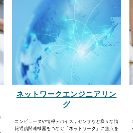
ネットワークエンジニアリン
グ
タ
提
コンピュータや情報デバイス，センサなど様々な情
．
報通信関連機器をつなぐ
「ネットワーク」
に焦点を
め