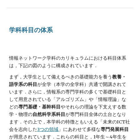
学科科目の体系
情報ネットワーク学科のカリキュラムにおける科目体系
は，下記の図のように構成されています．
まず，大学生として備えるべきの基礎能力を養う
教養・
語学系の科目
が全学（本学の全学科）共通で開講されて
います．さらに，情報系の専門学科の多くで基礎科目と
して用意されている「アルゴリズム」や「情報理論」な
どの
専門基礎・基幹科目
やそれらの理論を下支えする数
学・物理の
自然科学系科目
が専門科目全体の土台となり
ます．その上で，本学科の特徴ともいえる「未来のICT社
会を志向した
3つの領域
」にあわせて多様な
専門発展科目
が用意されています．これらの科目と，1年生～4年生を